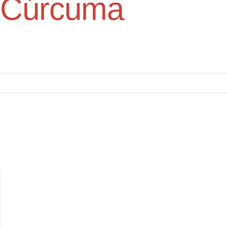
Cúrcuma