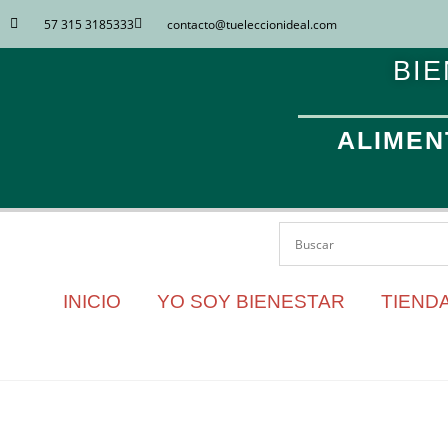
57 315 3185333
contacto​@tueleccionideal.com
BIE
ALIMEN
INICIO
YO SOY BIENESTAR
TIENDA