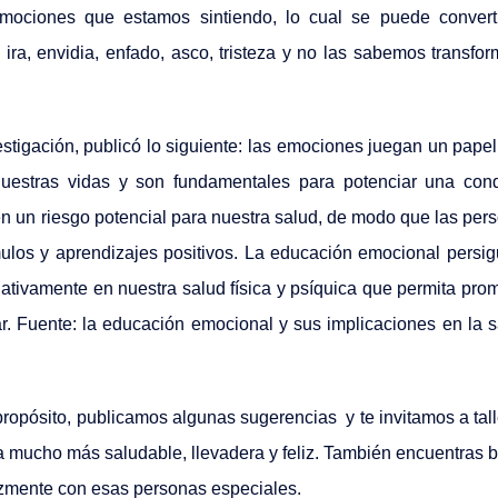
mociones que estamos sintiendo, lo cual se puede convert
ra, envidia, enfado, asco, tristeza y no las sabemos transfor
igación, publicó lo siguiente: l
as emociones juegan un pape
nuestras vidas y son fundamentales para potenciar una con
nen un riesgo potencial para nuestra salud, de modo que las per
los y aprendizajes positivos. La educación emocional persig
ativamente en nuestra salud física y psíquica que permita pro
r. Fuente: la educación emocional y sus implicaciones en la s
pósito, publicamos algunas sugerencias y te invitamos a tall
da mucho más saludable, llevadera y feliz. También encuentras b
izmente con esas personas especiales.