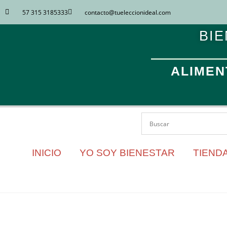
57 315 3185333
contacto​@tueleccionideal.com
BIE
ALIMEN
INICIO
YO SOY BIENESTAR
TIENDA