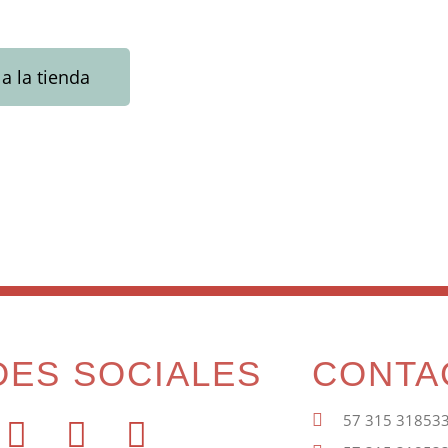
 a la tienda
DES SOCIALES
CONTA
57 315 31853