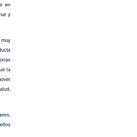
ir en
mar y
l muy
ducta
sonas
ue la
mover
alud,
eres,
ellos