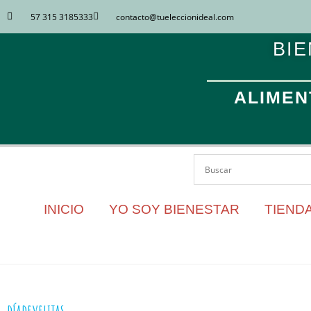
57 315 3185333
contacto​@tueleccionideal.com
BIE
ALIMEN
INICIO
YO SOY BIENESTAR
TIENDA
díadevelitas