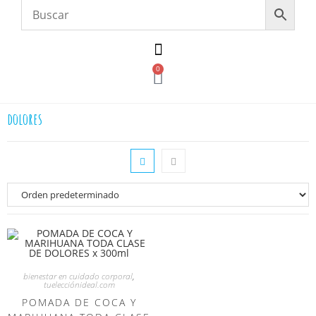
0
dolores
bienestar en cuidado corporal
,
tuelecciónideal.com
POMADA DE COCA Y