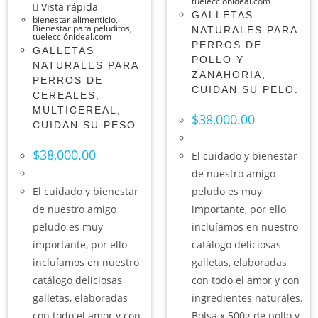
tuelecciónideal.com
Vista rápida
GALLETAS
bienestar alimenticio
,
Bienestar para peluditos
,
NATURALES PARA
tuelecciónideal.com
PERROS DE
GALLETAS
POLLO Y
NATURALES PARA
ZANAHORIA,
PERROS DE
CUIDAN SU PELO.
CEREALES,
MULTICEREAL,
$
38,000.00
CUIDAN SU PESO.
$
38,000.00
El cuidado y bienestar
de nuestro amigo
El cuidado y bienestar
peludo es muy
de nuestro amigo
importante, por ello
peludo es muy
incluíamos en nuestro
importante, por ello
catálogo deliciosas
incluíamos en nuestro
galletas, elaboradas
catálogo deliciosas
con todo el amor y con
galletas, elaboradas
ingredientes naturales.
con todo el amor y con
Bolsa x 500g de pollo y