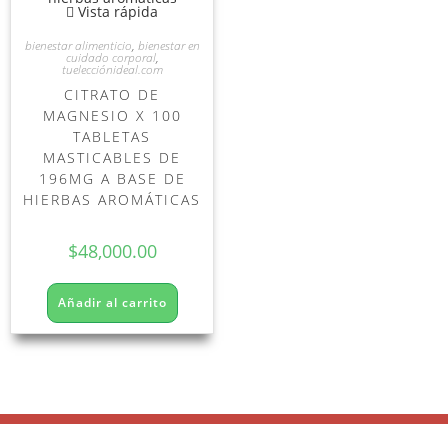
Vista rápida
bienestar alimenticio
,
bienestar en
cuidado corporal
,
tuelecciónideal.com
CITRATO DE
MAGNESIO X 100
TABLETAS
MASTICABLES DE
196MG A BASE DE
HIERBAS AROMÁTICAS
$
48,000.00
Añadir al carrito