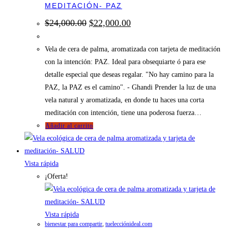
MEDITACIÓN- PAZ
El
El
$
24,000.00
$
22,000.00
precio
precio
original
actual
era:
es:
Vela de cera de palma, aromatizada con tarjeta de meditación
$24,000.00.
$22,000.00.
con la intención: PAZ. Ideal para obsequiarte ó para ese
detalle especial que deseas regalar. "No hay camino para la
PAZ, la PAZ es el camino". - Ghandi Prender la luz de una
vela natural y aromatizada, en donde tu haces una corta
meditación con intención, tiene una poderosa fuerza…
Añadir al carrito
Vista rápida
¡Oferta!
Vista rápida
bienestar para compartir
,
tuelecciónideal.com