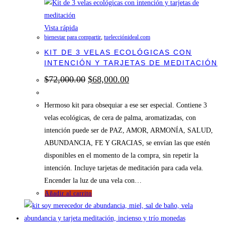
Vista rápida
bienestar para compartir
,
tuelecciónideal.com
KIT DE 3 VELAS ECOLÓGICAS CON
INTENCIÓN Y TARJETAS DE MEDITACIÓN
El
El
$
72,000.00
$
68,000.00
precio
precio
original
actual
era:
es:
Hermoso kit para obsequiar a ese ser especial. Contiene 3
$72,000.00.
$68,000.00.
velas ecológicas, de cera de palma, aromatizadas, con
intención puede ser de PAZ, AMOR, ARMONÍA, SALUD,
ABUNDANCIA, FE Y GRACIAS, se envían las que estén
disponibles en el momento de la compra, sin repetir la
intención. Incluye tarjetas de meditación para cada vela.
Encender la luz de una vela con…
Añadir al carrito