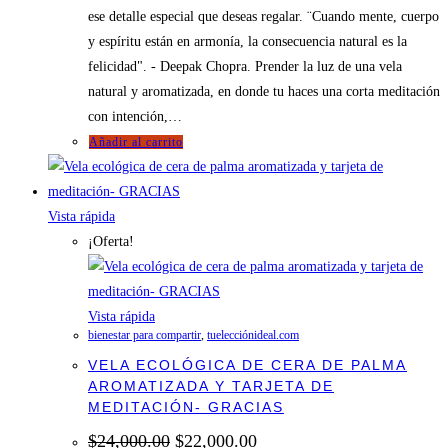
ese detalle especial que deseas regalar. ¨Cuando mente, cuerpo
y espíritu están en armonía, la consecuencia natural es la
felicidad". - Deepak Chopra. Prender la luz de una vela
natural y aromatizada, en donde tu haces una corta meditación
con intención,…
Añadir al carrito
Vista rápida
¡Oferta!
Vista rápida
bienestar para compartir
,
tuelecciónideal.com
VELA ECOLÓGICA DE CERA DE PALMA
AROMATIZADA Y TARJETA DE
MEDITACIÓN- GRACIAS
El
El
$
24,000.00
$
22,000.00