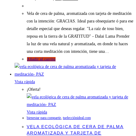
precio
precio
original
actual
era:
es:
Vela de cera de palma, aromatizada con tarjeta de meditación
$24,000.00.
$22,000.00.
con la intención: GRACIAS. Ideal para obsequiarte ó para ese
detalle especial que deseas regalar. "La raíz de toso bien,
reposa en la tierra de la GRATITUD" - Dalai Lama Prender
la luz de una vela natural y aromatizada, en donde tu haces
una corta meditación con intención, tiene una…
Añadir al carrito
Vista rápida
¡Oferta!
Vista rápida
bienestar para compartir
,
tuelecciónideal.com
VELA ECOLÓGICA DE CERA DE PALMA
AROMATIZADA Y TARJETA DE