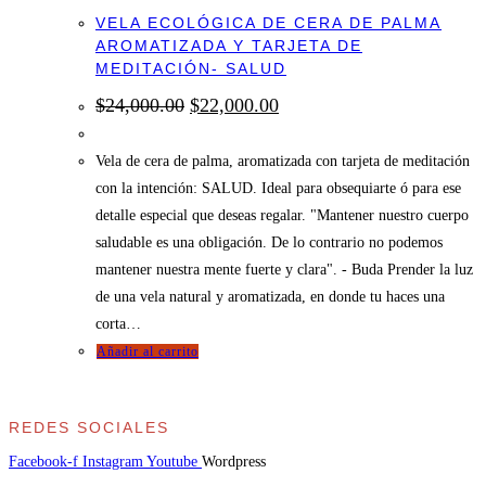
VELA ECOLÓGICA DE CERA DE PALMA
AROMATIZADA Y TARJETA DE
MEDITACIÓN- SALUD
El
El
$
24,000.00
$
22,000.00
precio
precio
original
actual
era:
es:
Vela de cera de palma, aromatizada con tarjeta de meditación
$24,000.00.
$22,000.00.
con la intención: SALUD. Ideal para obsequiarte ó para ese
detalle especial que deseas regalar. "Mantener nuestro cuerpo
saludable es una obligación. De lo contrario no podemos
mantener nuestra mente fuerte y clara". - Buda Prender la luz
de una vela natural y aromatizada, en donde tu haces una
corta…
Añadir al carrito
REDES SOCIALES
Facebook-f
Instagram
Youtube
Wordpress