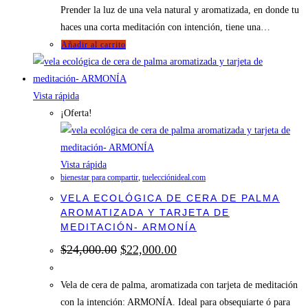
Prender la luz de una vela natural y aromatizada, en donde tu
haces una corta meditación con intención, tiene una…
Añadir al carrito
Vista rápida
¡Oferta!
Vista rápida
bienestar para compartir
,
tuelecciónideal.com
VELA ECOLÓGICA DE CERA DE PALMA
AROMATIZADA Y TARJETA DE
MEDITACIÓN- ARMONÍA
El
El
$
24,000.00
$
22,000.00
precio
precio
original
actual
era:
es:
Vela de cera de palma, aromatizada con tarjeta de meditación
$24,000.00.
$22,000.00.
con la intención: ARMONÍA. Ideal para obsequiarte ó para