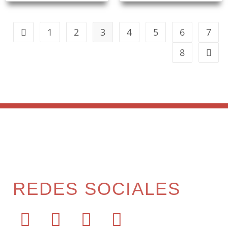
1
2
3
4
5
6
7
8
REDES SOCIALES