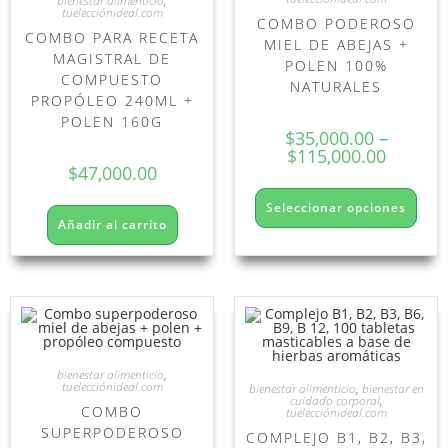
bienestar alimenticio
,
tuelecciónideal.com
COMBO PODEROSO
COMBO PARA RECETA
MIEL DE ABEJAS +
MAGISTRAL DE
POLEN 100%
COMPUESTO
NATURALES
PROPÓLEO 240ML +
POLEN 160G
$
35,000.00
–
$
115,000.00
$
47,000.00
Seleccionar opciones
Añadir al carrito
bienestar alimenticio
,
tuelecciónideal.com
bienestar alimenticio
,
bienestar en
cuidado corporal
,
COMBO
tuelecciónideal.com
SUPERPODEROSO
COMPLEJO B1, B2, B3,