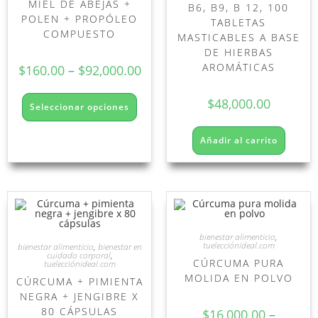
MIEL DE ABEJAS +
B6, B9, B 12, 100
POLEN + PROPÓLEO
TABLETAS
COMPUESTO
MASTICABLES A BASE
DE HIERBAS
AROMÁTICAS
$
160.00
–
$
92,000.00
$
48,000.00
Seleccionar opciones
Añadir al carrito
bienestar alimenticio
,
tuelecciónideal.com
bienestar alimenticio
,
bienestar en
cuidado corporal
,
CÚRCUMA PURA
tuelecciónideal.com
MOLIDA EN POLVO
CÚRCUMA + PIMIENTA
NEGRA + JENGIBRE X
80 CÁPSULAS
$
16,000.00
–