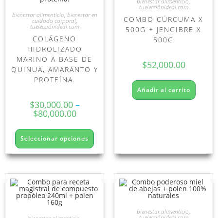
bienestar alimenticio
,
tuelecciónideal.com
bienestar alimenticio
,
bienestar en
COMBO CÚRCUMA X
cuidado corporal
,
tuelecciónideal.com
500G + JENGIBRE X
COLÁGENO
500G
HIDROLIZADO
MARINO A BASE DE
$
52,000.00
QUINUA, AMARANTO Y
PROTEÍNA.
Añadir al carrito
$
30,000.00
–
$
80,000.00
Seleccionar opciones
bienestar alimenticio
,
tuelecciónideal.com