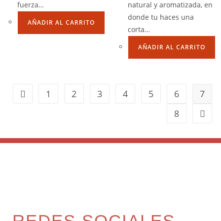
fuerza…
natural y aromatizada, en
donde tu haces una
AÑADIR AL CARRITO
corta…
AÑADIR AL CARRITO
1
2
3
4
5
6
7
8
REDES SOCIALES