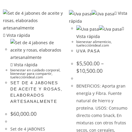
Vista
rápida
Vista rápida
Vista rápida
bienestar alimenticio
,
tuelecciónideal.com
UVA PASA
$
5,500.00
–
Vista rápida
$
10,500.00
bienestar en cuidado corporal
,
bienestar para compartir
,
tuelecciónideal.com
SET DE 4 JABONES
BENEFICIOS: Aporta gran
DE ACEITE Y ROSAS,
energía y Fibra. Fuente
ELABORADOS
natural de hierro y
ARTESANALMENTE
proteína. USOS: Consumo
$
60,000.00
directo como Snack, En
mixturas con otros frutos
Set de 4 JABONES
secos, con cereales,