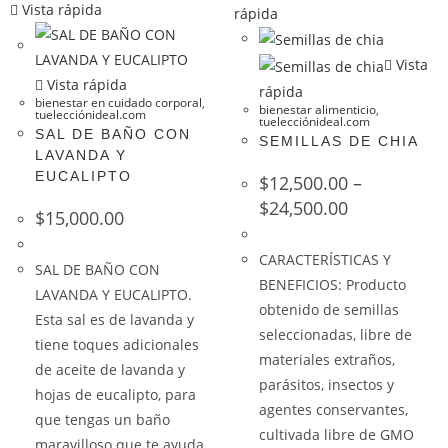
Vista rápida
rápida
Vista
Vista rápida
rápida
bienestar en cuidado corporal
,
bienestar alimenticio
,
tuelecciónideal.com
tuelecciónideal.com
SAL DE BAÑO CON
SEMILLAS DE CHIA
LAVANDA Y
EUCALIPTO
$
12,500.00
–
$
24,500.00
$
15,000.00
CARACTERÍSTICAS Y
SAL DE BAÑO CON
BENEFICIOS: Producto
LAVANDA Y EUCALIPTO.
obtenido de semillas
Esta sal es de lavanda y
seleccionadas, libre de
tiene toques adicionales
materiales extraños,
de aceite de lavanda y
parásitos, insectos y
hojas de eucalipto, para
agentes conservantes,
que tengas un baño
cultivada libre de GMO
maravilloso que te ayuda