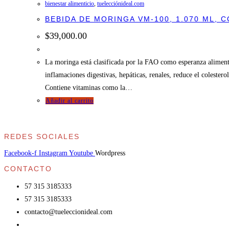
bienestar alimenticio
,
tuelecciónideal.com
BEBIDA DE MORINGA VM-100, 1.070 ML, 
$
39,000.00
La moringa está clasificada por la FAO como esperanza alimentari
inflamaciones digestivas, hepáticas, renales, reduce el colesterol
Contiene vitaminas como la…
Añadir al carrito
REDES SOCIALES
Facebook-f
Instagram
Youtube
Wordpress
CONTACTO
57 315 3185333
57 315 3185333
contacto@tueleccionideal.com