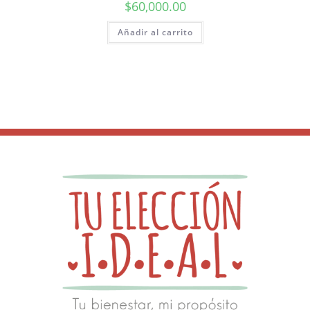
$
60,000.00
Añadir al carrito