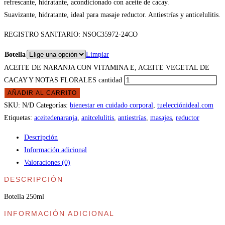
refrescante, hidratante, acondicionado con aceite de cacay.
Suavizante, hidratante, ideal para masaje reductor. Antiestrías y anticelulitis.
REGISTRO SANITARIO: NSOC35972-24CO
Botella
Limpiar
ACEITE DE NARANJA CON VITAMINA E, ACEITE VEGETAL DE
CACAY Y NOTAS FLORALES cantidad
AÑADIR AL CARRITO
SKU:
N/D
Categorías:
bienestar en cuidado corporal
,
tuelecciónideal.com
Etiquetas:
aceitedenaranja
,
anitcelulitis
,
antiestrías
,
masajes
,
reductor
Descripción
Información adicional
Valoraciones (0)
DESCRIPCIÓN
Botella 250ml
INFORMACIÓN ADICIONAL