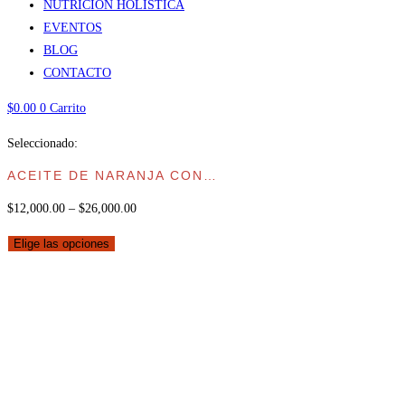
NUTRICIÓN HOLÍSTICA
EVENTOS
BLOG
CONTACTO
$
0.00
0
Carrito
Seleccionado:
ACEITE DE NARANJA CON…
$
12,000.00
–
$
26,000.00
Elige las opciones
ACEITE DE NARANJA CON
VITAMINA E, ACEITE
VEGETAL DE CACAY Y
NOTAS FLORALES