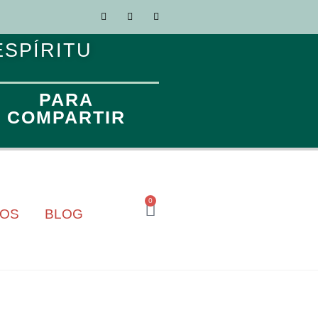
ESPÍRITU
PARA
COMPARTIR
0
TOS
BLOG
AL DE CACAY Y NOTAS