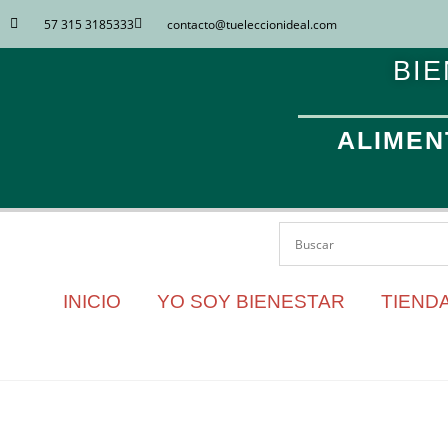
57 315 3185333
contacto​@tueleccionideal.com
BIE
ALIMEN
INICIO
YO SOY BIENESTAR
TIENDA
ACEITE DE RICINO C