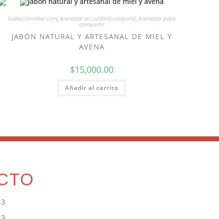
tuelecciónideal.com
,
bienestar en cuidado corporal
,
bienestar para
compartir
JABÓN NATURAL Y ARTESANAL DE MIEL Y
AVENA
$
15,000.00
Añadir al carrito
CTO
33
33