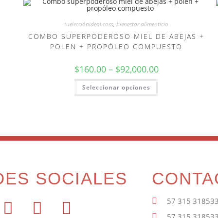
tuelecciónideal.com
,
bienestar alimenticio
COMBO SUPERPODEROSO MIEL DE ABEJAS +
POLEN + PROPÓLEO COMPUESTO
$
160.00
–
$
92,000.00
Seleccionar opciones
DES SOCIALES
CONTA
57 315 31853
57 315 31853